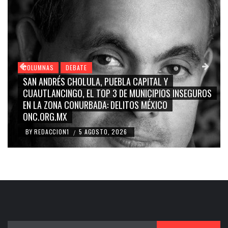
COLUMNAS
DEBATE
GRACE PALOMARES, NAY SALVATORI, SERGIO MAY
INSEGUROS
CARMEN SALINAS “LA CORCHOLATA”, CUAUHTÉ
BLANCO, SILVIA PINAL: LA TRIVIALIZACIÓN Y
RIDICULIZACIÓN DE LA REPRESENTACIÓN CIUDAD
BY
REDACCION1
4 AGOSTO, 2026
/
Buscar: