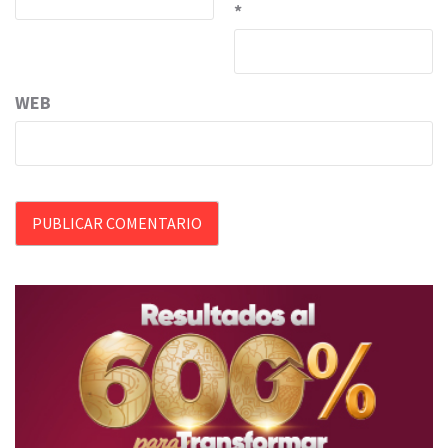
*
WEB