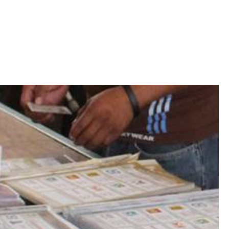
Iniciativa de infancia trans se votará en el
actual Congreso, señaló Gaby Chumacero
hace 2 semanas
02
41:16