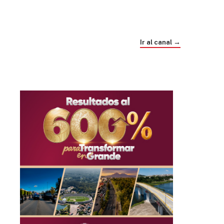
Trump e Infantino Un Mundial cubierto de
sospecha
Ir al canal →
hace 1 mes
03
33:09