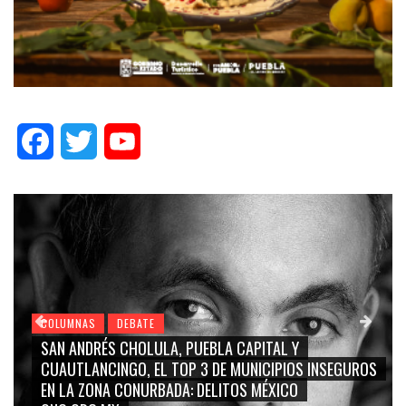
Facebook
Twitter
YouTube
COLUMNAS
DEBATE
GRACE PALOMARES, NAY SALVATORI, SERGIO MAYER,
CARMEN SALINAS “LA CORCHOLATA”, CUAUHTÉMOC
BLANCO, SILVIA PINAL: LA TRIVIALIZACIÓN Y