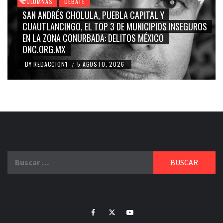
COLUMNAS
DEBATE
GRACE PALOMARES, NAY SALVATORI, SERGIO MAYER,
CARMEN SALINAS “LA CORCHOLATA”, CUAUHTÉMOC
BLANCO, SILVIA PINAL: LA TRIVIALIZACIÓN Y
RIDICULIZACIÓN DE LA REPRESENTACIÓN CIUDADANA
BY
REDACCION1
4 AGOSTO, 2026
/
Buscar:
Facebook
Twitter
Youtube