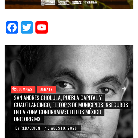
Facebook
Twitter
YouTube
COLUMNAS
DEBATE
GRACE PALOMARES, NAY SALVATORI, SERGIO MAYER,
CARMEN SALINAS “LA CORCHOLATA”, CUAUHTÉMOC
BLANCO, SILVIA PINAL: LA TRIVIALIZACIÓN Y
RIDICULIZACIÓN DE LA REPRESENTACIÓN CIUDADANA
BY
REDACCION1
4 AGOSTO, 2026
/