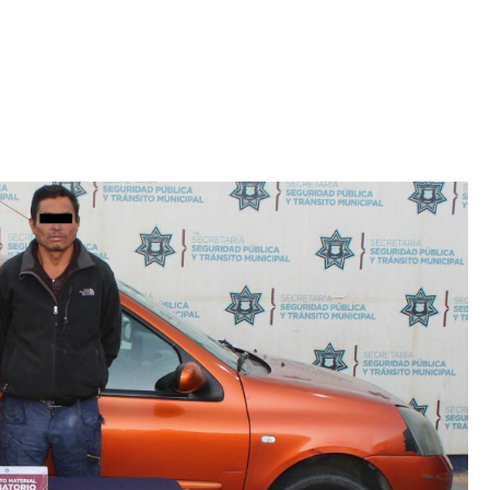
Iniciativa de infancia trans se votará en el
actual Congreso, señaló Gaby Chumacero
hace 2 semanas
02
41:16