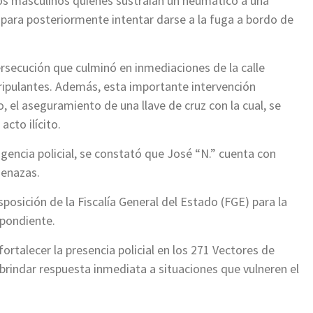
dos masculinos quienes sustraían un neumático a una
 para posteriormente intentar darse a la fuga a bordo de
ersecución que culminó en inmediaciones de la calle
tripulantes. Además, esta importante intervención
, el aseguramiento de una llave de cruz con la cual, se
acto ilícito.
gencia policial, se constató que José “N.” cuenta con
menazas.
posición de la Fiscalía General del Estado (FGE) para la
spondiente.
rtalecer la presencia policial en los 271 Vectores de
brindar respuesta inmediata a situaciones que vulneren el