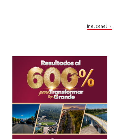
Trump e Infantino Un Mundial cubierto de
sospecha
Ir al canal →
hace 1 mes
03
33:09