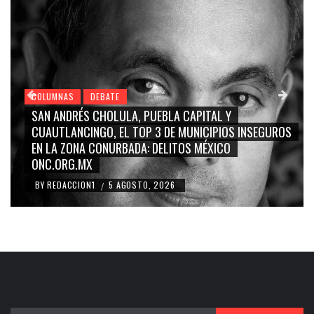
COLUMNAS
DEBATE
GRACE PALOMARES, NAY SALVATORI, SERGIO MAYER,
CARMEN SALINAS “LA CORCHOLATA”, CUAUHTÉMOC
BLANCO, SILVIA PINAL: LA TRIVIALIZACIÓN Y
RIDICULIZACIÓN DE LA REPRESENTACIÓN CIUDADANA
BY
REDACCION1
4 AGOSTO, 2026
/