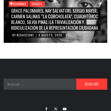
COLUMNAS
DEBATE
EX ALCALDE PRIÍSTA-MARINISTA PUEDE COSTARLE ¡17
MILLONES DE PESOS AL AYUNTAMIENTO DE SAN PEDRO
CHOLULA!
BY
REDACCION1
3 AGOSTO, 2026
/
Buscar:
Facebook
Twitter
Youtube