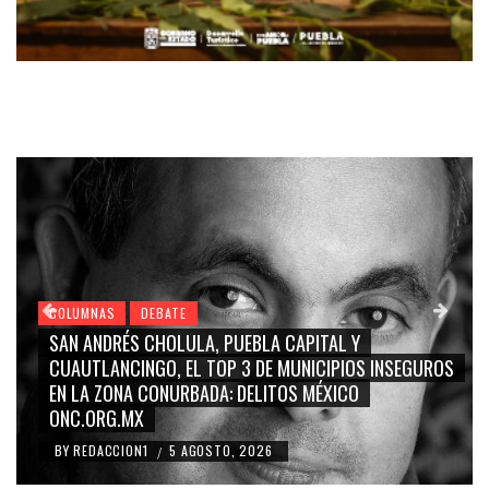
COLUMNAS
DEBATE
GRACE PALOMARES, NAY SALVATORI, SERGIO MAYER
NSEGUROS
CARMEN SALINAS “LA CORCHOLATA”, CUAUHTÉMO
BLANCO, SILVIA PINAL: LA TRIVIALIZACIÓN Y
RIDICULIZACIÓN DE LA REPRESENTACIÓN CIUDADAN
BY
REDACCION1
4 AGOSTO, 2026
/