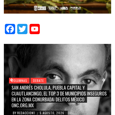
Facebook
Twitter
YouTube
COLUMNAS
DEBATE
 Y
GRACE PALOMARES, NAY SALVATORI, SERGIO 
IOS INSEGUROS
CARMEN SALINAS “LA CORCHOLATA”, CUAU
CO
BLANCO, SILVIA PINAL: LA TRIVIALIZACIÓN Y
RIDICULIZACIÓN DE LA REPRESENTACIÓN CIU
BY
REDACCION1
4 AGOSTO, 2026
/