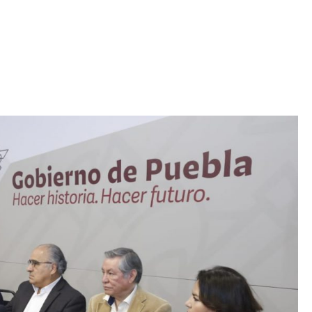
Iniciativa de infancia trans se votará en el
actual Congreso, señaló Gaby Chumacero
hace 2 semanas
02
41:16