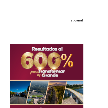
Trump e Infantino Un Mundial cubierto de
sospecha
Ir al canal →
hace 1 mes
03
33:09