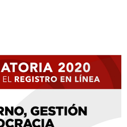
Iniciativa de infancia trans se votará en el
actual Congreso, señaló Gaby Chumacero
hace 2 semanas
02
41:16