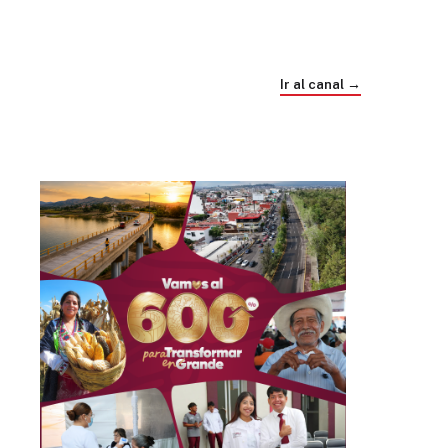
Trump e Infantino Un Mundial cubierto de
sospecha
Ir al canal →
hace 4 semanas
03
33:09