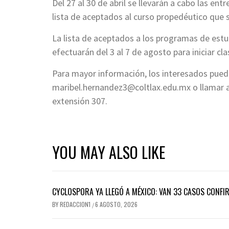
Del 27 al 30 de abril se llevarán a cabo las en
lista de aceptados al curso propedéutico que se
La lista de aceptados a los programas de estudi
efectuarán del 3 al 7 de agosto para iniciar cl
Para mayor información, los interesados puede
maribel.hernandez3@coltlax.edu.mx
o llamar a
extensión 307.
YOU MAY ALSO LIKE
CYCLOSPORA YA LLEGÓ A MÉXICO: VAN 33 CASOS CONFI
BY
REDACCION1
6 AGOSTO, 2026
/