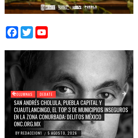
Facebook
Twitter
YouTube
COLUMNAS
DEBATE
GRACE PALOMARES, NAY SALVATORI, SERGIO MAYER,
CARMEN SALINAS “LA CORCHOLATA”, CUAUHTÉMOC
BLANCO, SILVIA PINAL: LA TRIVIALIZACIÓN Y
RIDICULIZACIÓN DE LA REPRESENTACIÓN CIUDADANA
BY
REDACCION1
4 AGOSTO, 2026
/