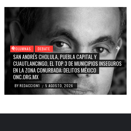
COLUMNAS
DEBATE
GRACE PALOMARES, NAY SALVATORI, SERGIO MAYER,
S
CARMEN SALINAS “LA CORCHOLATA”, CUAUHTÉMOC
BLANCO, SILVIA PINAL: LA TRIVIALIZACIÓN Y
RIDICULIZACIÓN DE LA REPRESENTACIÓN CIUDADANA
BY
REDACCION1
4 AGOSTO, 2026
/