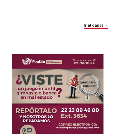
Trump e Infantino Un Mundial cubierto de
sospecha
Ir al canal →
hace 4 semanas
03
33:09