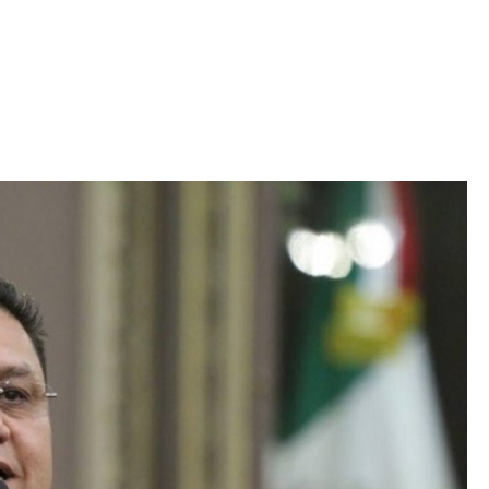
Iniciativa de infancia trans se votará en el
actual Congreso, señaló Gaby Chumacero
hace 2 semanas
02
41:16