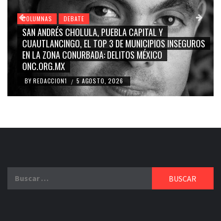
COLUMNAS
DEBATE
GRACE PALOMARES, NAY SALVATORI, SERGIO MAYER,
CARMEN SALINAS “LA CORCHOLATA”, CUAUHTÉMOC
BLANCO, SILVIA PINAL: LA TRIVIALIZACIÓN Y
RIDICULIZACIÓN DE LA REPRESENTACIÓN CIUDADANA
BY
REDACCION1
4 AGOSTO, 2026
/
Buscar: