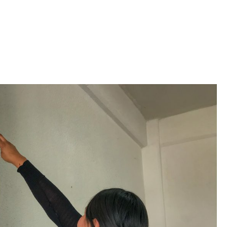
Iniciativa de infancia trans se votará en el
actual Congreso, señaló Gaby Chumacero
hace 2 semanas
02
41:16