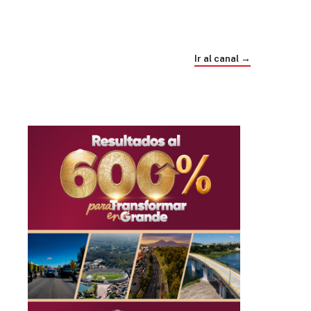
Trump e Infantino Un Mundial cubierto de
sospecha
Ir al canal →
hace 4 semanas
03
33:09