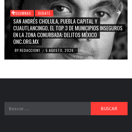
COLUMNAS
DEBATE
GRACE PALOMARES, NAY SALVATORI, SERGIO MAYER,
CARMEN SALINAS “LA CORCHOLATA”, CUAUHTÉMOC
BLANCO, SILVIA PINAL: LA TRIVIALIZACIÓN Y
RIDICULIZACIÓN DE LA REPRESENTACIÓN CIUDADANA
BY
REDACCION1
4 AGOSTO, 2026
/
Buscar: