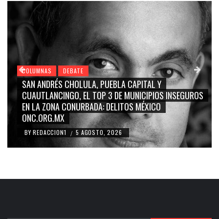
COLUMNAS
DEBATE
GRACE PALOMARES, NAY SALVATORI, SERGIO MAYER,
S
CARMEN SALINAS “LA CORCHOLATA”, CUAUHTÉMOC
BLANCO, SILVIA PINAL: LA TRIVIALIZACIÓN Y
RIDICULIZACIÓN DE LA REPRESENTACIÓN CIUDADANA
BY
REDACCION1
4 AGOSTO, 2026
/