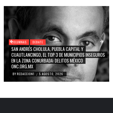
COLUMNAS
DEBATE
GRACE PALOMARES, NAY SALVATORI, SERGIO MAYER,
CARMEN SALINAS “LA CORCHOLATA”, CUAUHTÉMOC
BLANCO, SILVIA PINAL: LA TRIVIALIZACIÓN Y
RIDICULIZACIÓN DE LA REPRESENTACIÓN CIUDADANA
BY
REDACCION1
4 AGOSTO, 2026
/