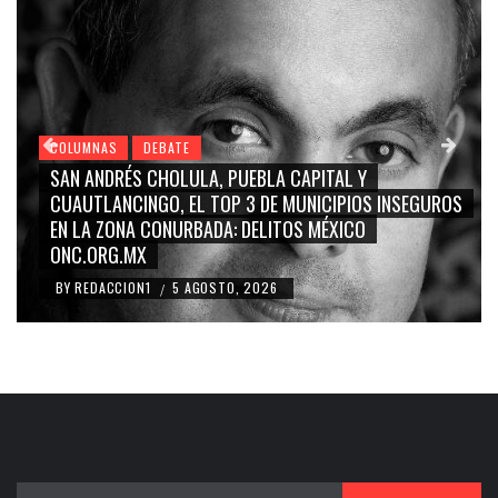
COLUMNAS
DEBATE
COL
SAN ANDRÉS CHOLULA, PUEBLA CAPITAL Y
GRA
CUAUTLANCINGO, EL TOP 3 DE MUNICIPIOS INSEGUROS
CA
EN LA ZONA CONURBADA: DELITOS MÉXICO
BLA
ONC.ORG.MX
RID
BY
REDACCION1
5 AGOSTO, 2026
BY
/
Buscar: