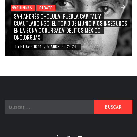
COLUMNAS
DEBATE
GRACE PALOMARES, NAY SALVATORI, SERGIO MAYER,
CARMEN SALINAS “LA CORCHOLATA”, CUAUHTÉMOC
BLANCO, SILVIA PINAL: LA TRIVIALIZACIÓN Y
RIDICULIZACIÓN DE LA REPRESENTACIÓN CIUDADANA
BY
REDACCION1
4 AGOSTO, 2026
/
Buscar:
Facebook
Twitter
Youtube