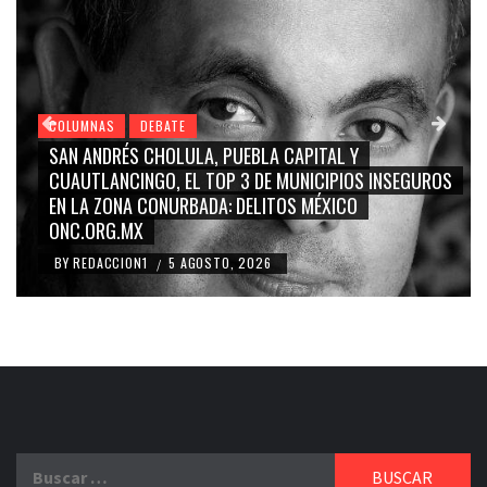
COLUMNAS
DEBATE
GRACE PALOMARES, NAY SALVATORI, SERGIO MAYER,
CARMEN SALINAS “LA CORCHOLATA”, CUAUHTÉMOC
BLANCO, SILVIA PINAL: LA TRIVIALIZACIÓN Y
RIDICULIZACIÓN DE LA REPRESENTACIÓN CIUDADANA
BY
REDACCION1
4 AGOSTO, 2026
/
Buscar: