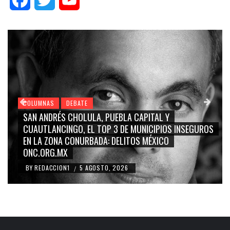
COLUMNAS
DEBATE
GRACE PALOMARES, NAY SALVATORI, SERGIO MA
S INSEGUROS
CARMEN SALINAS “LA CORCHOLATA”, CUAUHT
BLANCO, SILVIA PINAL: LA TRIVIALIZACIÓN Y
RIDICULIZACIÓN DE LA REPRESENTACIÓN CIUDA
BY
REDACCION1
4 AGOSTO, 2026
/