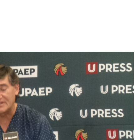
Iniciativa de infancia trans se votará en el
actual Congreso, señaló Gaby Chumacero
hace 2 semanas
02
41:16