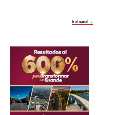
Trump e Infantino Un Mundial cubierto de
sospecha
Ir al canal →
hace 4 semanas
03
33:09