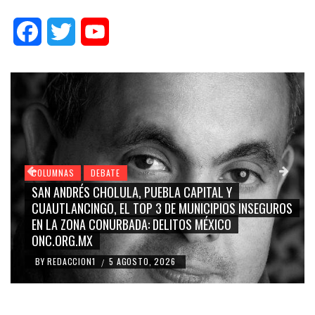
Facebook
Twitter
YouTube
COLUMNAS
DEBATE
GRACE PALOMARES, NAY SALVATORI, SERGIO MAYER,
CARMEN SALINAS “LA CORCHOLATA”, CUAUHTÉMOC
BLANCO, SILVIA PINAL: LA TRIVIALIZACIÓN Y
RIDICULIZACIÓN DE LA REPRESENTACIÓN CIUDADANA
BY
REDACCION1
4 AGOSTO, 2026
/