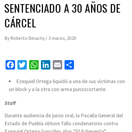
SENTENCIADO A 30 AÑOS DE
CÁRCEL
By
Roberto Desachy
/
3 marzo, 2020
Facebook
Twitter
WhatsApp
LinkedIn
Email
Compartir
Ezequiel Ortega liquidó a una de sus víctimas con
un block y a la otra con arma punzocortante
Staff
Durante audiencia de juicio oral, la Fiscalía General del
Estado de Puebla obtuvo fallo condenatorio contra
Ezequiel Ortega González alias “El Echeverría”,