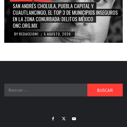
ITAL Y
GRACE PALOMARES, NAY SALVATORI, SE
ICIPIOS INSEGUROS
CARMEN SALINAS “LA CORCHOLATA”, 
MÉXICO
BLANCO, SILVIA PINAL: LA TRIVIALIZACI
RIDICULIZACIÓN DE LA REPRESENTACIÓ
BY
REDACCION1
4 AGOSTO, 2026
/
Buscar:
Facebook
Twitter
Youtube