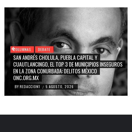
COLUMNAS
DEBATE
GRACE PALOMARES, NAY SALVATORI, SERGIO MAYER,
CARMEN SALINAS “LA CORCHOLATA”, CUAUHTÉMOC
BLANCO, SILVIA PINAL: LA TRIVIALIZACIÓN Y
RIDICULIZACIÓN DE LA REPRESENTACIÓN CIUDADANA
BY
REDACCION1
4 AGOSTO, 2026
/