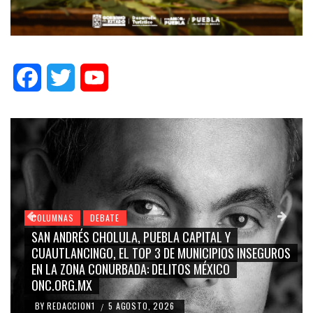
Facebook
Twitter
YouTube
COLUMNAS
DEBATE
GRACE PALOMARES, NAY SALVATORI, SERGIO MAYER,
UROS
CARMEN SALINAS “LA CORCHOLATA”, CUAUHTÉMOC
BLANCO, SILVIA PINAL: LA TRIVIALIZACIÓN Y
RIDICULIZACIÓN DE LA REPRESENTACIÓN CIUDADANA
BY
REDACCION1
4 AGOSTO, 2026
/