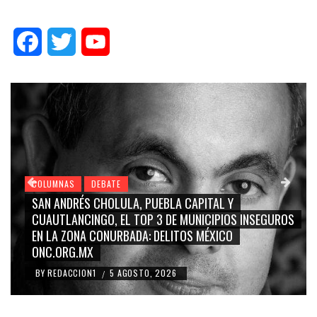
Facebook
Twitter
YouTube
COLUMNAS
DEBATE
GRACE PALOMARES, NAY SALVATORI, SERGIO MAYER,
ROS
CARMEN SALINAS “LA CORCHOLATA”, CUAUHTÉMOC
BLANCO, SILVIA PINAL: LA TRIVIALIZACIÓN Y
RIDICULIZACIÓN DE LA REPRESENTACIÓN CIUDADANA
BY
REDACCION1
4 AGOSTO, 2026
/