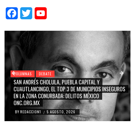
Facebook
Twitter
YouTube
COLUMNAS
DEBATE
GRACE PALOMARES, NAY SALVATORI, SERGIO MAY
INSEGUROS
CARMEN SALINAS “LA CORCHOLATA”, CUAUHTÉ
BLANCO, SILVIA PINAL: LA TRIVIALIZACIÓN Y
RIDICULIZACIÓN DE LA REPRESENTACIÓN CIUDAD
BY
REDACCION1
4 AGOSTO, 2026
/