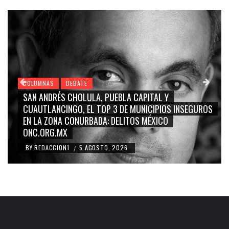
COLUMNAS
DEBATE
CAPITAL Y
GRACE PALOMARES, NAY SALVATORI, 
MUNICIPIOS INSEGUROS
CARMEN SALINAS “LA CORCHOLATA
OS MÉXICO
BLANCO, SILVIA PINAL: LA TRIVIALIZ
RIDICULIZACIÓN DE LA REPRESENTA
BY
REDACCION1
4 AGOSTO, 2026
/