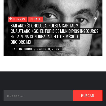
COLUMNAS
DEBATE
GRACE PALOMARES, NAY SALVATORI, SERGIO MAYER,
ROS
CARMEN SALINAS “LA CORCHOLATA”, CUAUHTÉMOC
BLANCO, SILVIA PINAL: LA TRIVIALIZACIÓN Y
RIDICULIZACIÓN DE LA REPRESENTACIÓN CIUDADANA
BY
REDACCION1
4 AGOSTO, 2026
/
Buscar: