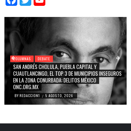
COLUMNAS
DEBATE
GRACE PALOMARES, NAY SALVATORI, SERGIO MA
S INSEGUROS
CARMEN SALINAS “LA CORCHOLATA”, CUAUHT
BLANCO, SILVIA PINAL: LA TRIVIALIZACIÓN Y
RIDICULIZACIÓN DE LA REPRESENTACIÓN CIUDA
BY
REDACCION1
4 AGOSTO, 2026
/