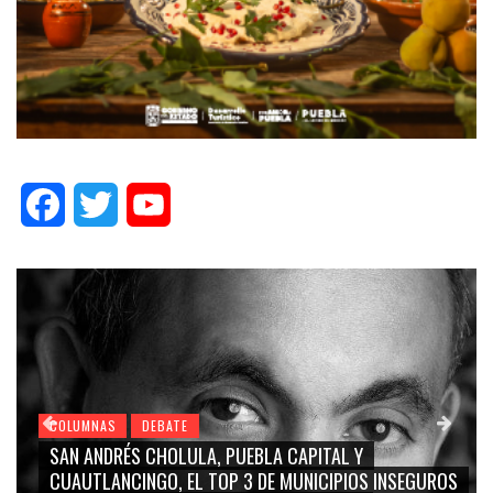
Facebook
Twitter
YouTube
COLUMNAS
DEBATE
GRACE PALOMARES, NAY SALVATORI, SERGIO MAYER,
S
CARMEN SALINAS “LA CORCHOLATA”, CUAUHTÉMOC