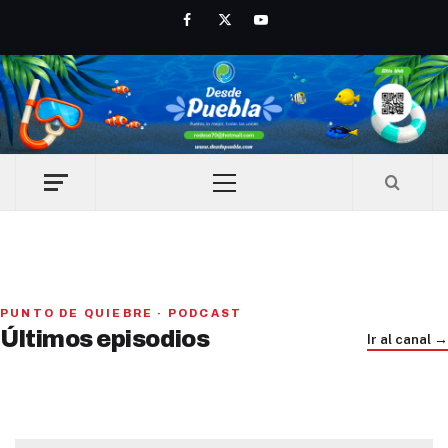
Skip
Facebook
Twitter
Youtube
to
content
Primary
Menu
PAN y MC se beneficiarían con una alianza, señaló Gerardo
PUNTO DE QUIEBRE · PODCAST
Iniciativa de infancia trans se votará en el actual
Leal
Últimos episodios
Ir al canal →
Congreso, señaló Gaby Chumacero
hace 1 semana
Trump e Infantino Un Mundial cubierto de sospecha
hace 2 semanas
hace 4 semanas
01
02
28:28
03
41:16
33:09