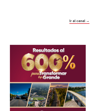
Trump e Infantino Un Mundial cubierto de
sospecha
Ir al canal →
hace 4 semanas
03
33:09