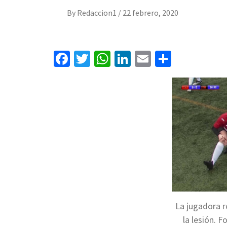
By
Redaccion1
/
22 febrero, 2020
Facebook
Twitter
WhatsApp
LinkedIn
Email
Compart
La jugadora r
la lesión. F