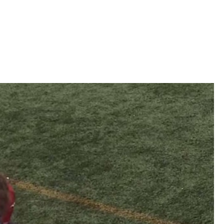
Iniciativa de infancia trans se votará en el
actual Congreso, señaló Gaby Chumacero
hace 2 semanas
02
41:16