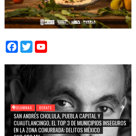
Facebook
Twitter
YouTube
COLUMNAS
DEBATE
GRACE PALOMARES, NAY SALVATORI, SERGIO MA
S INSEGUROS
CARMEN SALINAS “LA CORCHOLATA”, CUAUHT
BLANCO, SILVIA PINAL: LA TRIVIALIZACIÓN Y