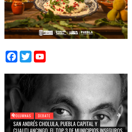
Facebook
Twitter
YouTube
COLUMNAS
DEBATE
 Y
GRACE PALOMARES, NAY SALVATORI, SERGIO 
IOS INSEGUROS
CARMEN SALINAS “LA CORCHOLATA”, CUAU