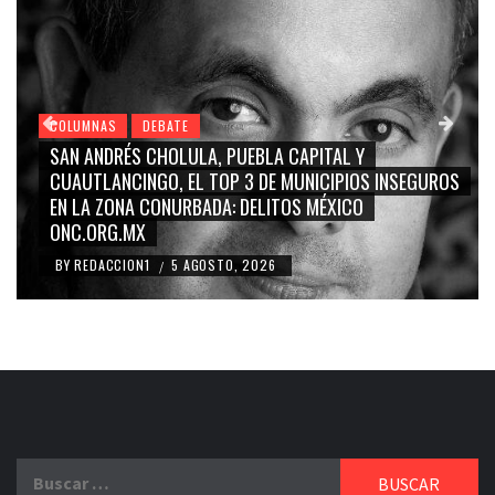
AS
DEBATE
COLUMNAS
NDRÉS CHOLULA, PUEBLA CAPITAL Y
GRACE PAL
LANCINGO, EL TOP 3 DE MUNICIPIOS INSEGUROS
CARMEN SA
 ZONA CONURBADA: DELITOS MÉXICO
BLANCO, SI
RG.MX
RIDICULIZ
ACCION1
5 AGOSTO, 2026
BY
REDACCI
/
Buscar: