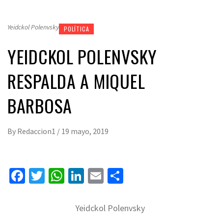
Yeidckol Polenvsky
POLÍTICA
YEIDCKOL POLENVSKY
RESPALDA A MIQUEL
BARBOSA
By
Redaccion1
/
19 mayo, 2019
Facebook
Twitter
WhatsApp
LinkedIn
Email
Compartir
Yeidckol Polenvsky