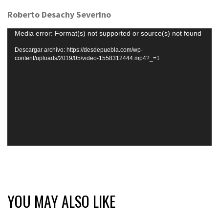
Roberto Desachy Severino
Reproductor
Media error: Format(s) not supported or source(s) not found
de
Descargar archivo: https://desdepuebla.com/wp-
vídeo
content/uploads/2019/05/video-1558312444.mp4?_=1
YOU MAY ALSO LIKE