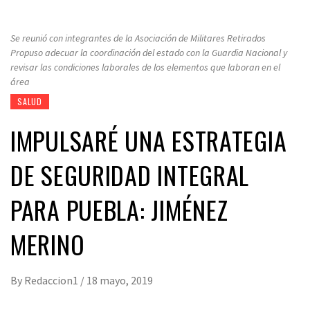
Se reunió con integrantes de la Asociación de Militares Retirados
Propuso adecuar la coordinación del estado con la Guardia Nacional y
revisar las condiciones laborales de los elementos que laboran en el
área
SALUD
IMPULSARÉ UNA ESTRATEGIA
DE SEGURIDAD INTEGRAL
PARA PUEBLA: JIMÉNEZ
MERINO
By
Redaccion1
/
18 mayo, 2019