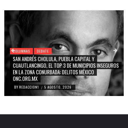
COLUMNAS
DEBATE
AL Y
GRACE PALOMARES, NAY SALVATORI, SERGI
IPIOS INSEGUROS
CARMEN SALINAS “LA CORCHOLATA”, CU
XICO
BLANCO, SILVIA PINAL: LA TRIVIALIZACIÓN 
RIDICULIZACIÓN DE LA REPRESENTACIÓN C
BY
REDACCION1
4 AGOSTO, 2026
/