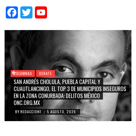
Facebook
Twitter
YouTube
COLUMNAS
DEBATE
GRACE PALOMARES, NAY SALVATORI, SERGIO MAY
INSEGUROS
CARMEN SALINAS “LA CORCHOLATA”, CUAUHTÉ
BLANCO, SILVIA PINAL: LA TRIVIALIZACIÓN Y
RIDICULIZACIÓN DE LA REPRESENTACIÓN CIUDAD
BY
REDACCION1
4 AGOSTO, 2026
/