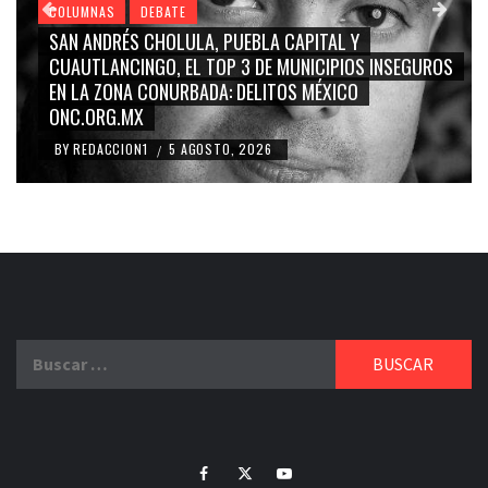
COLUMNAS
DEBATE
ITAL Y
GRACE PALOMARES, NAY SALVATORI, SE
ICIPIOS INSEGUROS
CARMEN SALINAS “LA CORCHOLATA”, 
MÉXICO
BLANCO, SILVIA PINAL: LA TRIVIALIZACI
RIDICULIZACIÓN DE LA REPRESENTACIÓ
BY
REDACCION1
4 AGOSTO, 2026
/
Buscar:
Facebook
Twitter
Youtube