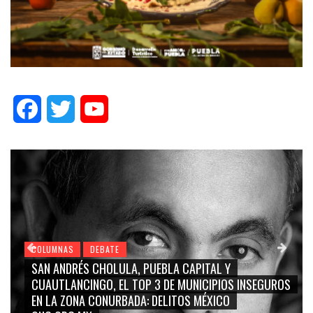
Facebook
Twitter
YouTube
COLUMNAS
DEBATE
GRACE PALOMARES, NAY SALVATORI, SERGIO MAYER,
CARMEN SALINAS “LA CORCHOLATA”, CUAUHTÉMOC
BLANCO, SILVIA PINAL: LA TRIVIALIZACIÓN Y