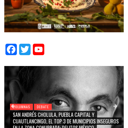
Facebook
Twitter
YouTube
COLUMNAS
DEBATE
A, PUEBLA CAPITAL Y
GRACE PALOMARES, NAY S
 TOP 3 DE MUNICIPIOS INSEGUROS
CARMEN SALINAS “LA C
ADA: DELITOS MÉXICO
BLANCO, SILVIA PINAL: L