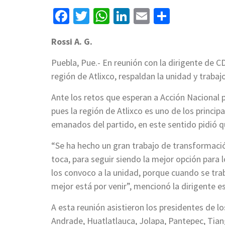
Facebook
Twitter
WhatsApp
LinkedIn
Email
Compart
Rossi A. G.
Puebla, Pue.- En reunión con la dirigente de C
región de Atlixco, respaldan la unidad y trab
Ante los retos que esperan a Acción Nacional pa
pues la región de Atlixco es uno de los princip
emanados del partido, en este sentido pidió q
“Se ha hecho un gran trabajo de transformaci
toca, para seguir siendo la mejor opción para
los convoco a la unidad, porque cuando se tra
mejor está por venir”, mencionó la dirigente es
A esta reunión asistieron los presidentes de l
Andrade, Huatlatlauca, Jolapa, Pantepec, Tian