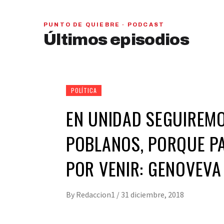
PUNTO DE QUIEBRE · PODCAST
PAN y MC se beneficiarían con una alianza,
Últimos episodios
señaló Gerardo Leal
hace 1 semana
01
28:28
POLÍTICA
EN UNIDAD SEGUIREMO
POBLANOS, PORQUE PA
POR VENIR: GENOVEVA
By
Redaccion1
/
31 diciembre, 2018