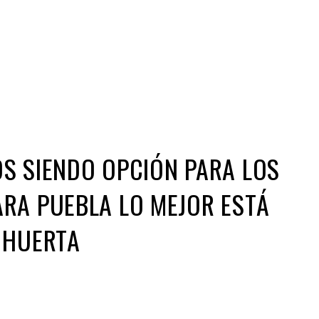
Iniciativa de infancia trans se votará en el
actual Congreso, señaló Gaby Chumacero
hace 2 semanas
02
41:16
S SIENDO OPCIÓN PARA LOS
RA PUEBLA LO MEJOR ESTÁ
 HUERTA