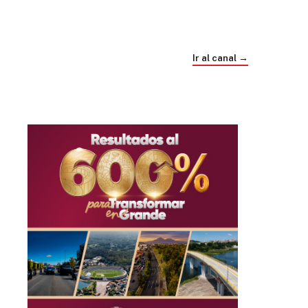
Trump e Infantino Un Mundial cubierto de
sospecha
Ir al canal →
hace 4 semanas
03
33:09