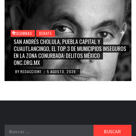
COLUMNAS
DEBATE
AL Y
GRACE PALOMARES, NAY SALVATORI, SERGI
IPIOS INSEGUROS
CARMEN SALINAS “LA CORCHOLATA”, CU
XICO
BLANCO, SILVIA PINAL: LA TRIVIALIZACIÓN 
RIDICULIZACIÓN DE LA REPRESENTACIÓN C
BY
REDACCION1
4 AGOSTO, 2026
/
Buscar: