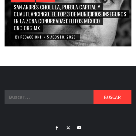
ITAL Y
GRACE PALOMARES, NAY SALVATORI, SE
ICIPIOS INSEGUROS
CARMEN SALINAS “LA CORCHOLATA”, 
MÉXICO
BLANCO, SILVIA PINAL: LA TRIVIALIZACI
RIDICULIZACIÓN DE LA REPRESENTACIÓ
BY
REDACCION1
4 AGOSTO, 2026
/
Buscar:
Facebook
Twitter
Youtube