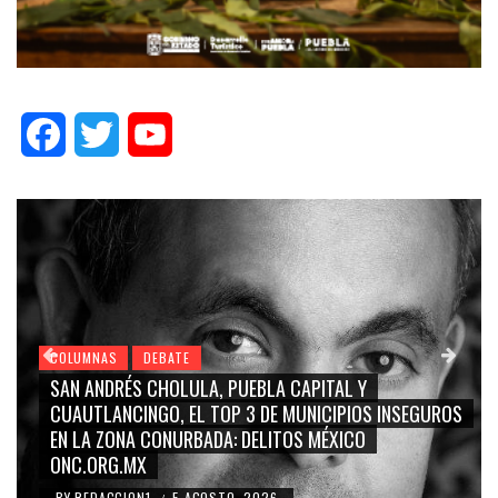
Facebook
Twitter
YouTube
AS
DEBATE
COLUMNAS
NDRÉS CHOLULA, PUEBLA CAPITAL Y
GRACE PAL
LANCINGO, EL TOP 3 DE MUNICIPIOS INSEGUROS
CARMEN SA
 ZONA CONURBADA: DELITOS MÉXICO
BLANCO, SI
RG.MX
RIDICULIZ
ACCION1
5 AGOSTO, 2026
BY
REDACCI